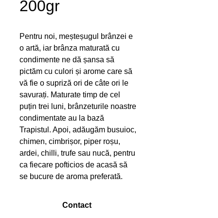
200gr
Pentru noi, meșteșugul brânzei e 
o artă, iar brânza maturată cu 
condimente ne dă șansa să 
pictăm cu culori și arome care să 
vă fie o supriză ori de câte ori le 
savurați. Maturate timp de cel 
puțin trei luni, brânzeturile noastre 
condimentate au la bază 
Trapistul. Apoi, adăugăm busuioc, 
chimen, cimbrișor, piper roșu, 
ardei, chilli, trufe sau nucă, pentru 
ca fiecare pofticios de acasă să 
se bucure de aroma preferată.
Contact