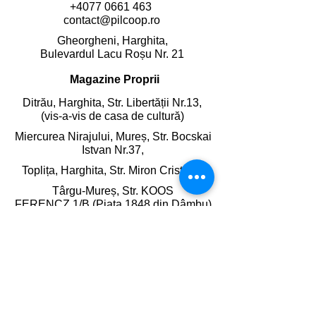
+4077 0661 463
contact@pilcoop.ro
Gheorgheni, Harghita,
Bulevardul Lacu Roșu Nr. 21
Magazine Proprii
Ditrău, Harghita,
Str. Libertății Nr.13,
(vis-a-vis de casa de cultură)
Miercurea Nirajului, Mureș,
Str. Bocskai
Istvan Nr.37,
Toplița, Harghita,
Str. Miron Cristea 2
Târgu-Mureș, Str. KOOS
FERENCZ 1/B (Piața 1848 din Dâmbu)
Târgu-Mureș, Bulevardul 1 Decembrie
1918 Nr.227 (Cart. Tudor)
Târgu-Mureș, Bulevardul 22 decembrie
1989 Nr.35 (Piața din 7 Noiembrie)
Târgu-Mureș , Strada cuza vodă Nr.89
(Piața de zi Cuza Vodă)