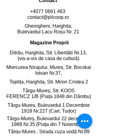
Contact
+4077 0661 463
contact@pilcoop.ro
Gheorgheni, Harghita,
Bulevardul Lacu Roșu Nr. 21
Magazine Proprii
Ditrău, Harghita,
Str. Libertății Nr.13,
(vis-a-vis de casa de cultură)
Miercurea Nirajului, Mureș,
Str. Bocskai
Istvan Nr.37,
Toplița, Harghita,
Str. Miron Cristea 2
Târgu-Mureș, Str. KOOS
FERENCZ 1/B (Piața 1848 din Dâmbu)
Târgu-Mureș, Bulevardul 1 Decembrie
1918 Nr.227 (Cart. Tudor)
Târgu-Mureș, Bulevardul 22 decembrie
1989 Nr.35 (Piața din 7 Noiembrie)
Târgu-Mureș , Strada cuza vodă Nr.89