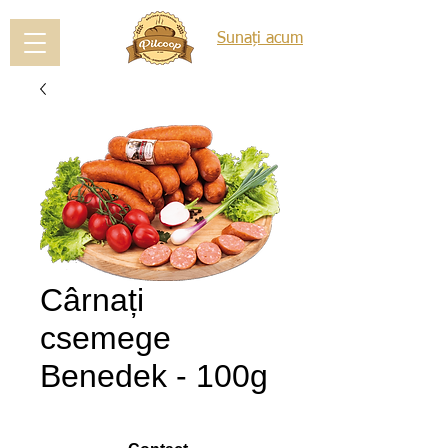
Sunați acum
Cârnați
csemege
Benedek - 100g