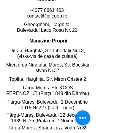
+4077 0661 463
contact@pilcoop.ro
Gheorgheni, Harghita,
Bulevardul Lacu Roșu Nr. 21
Magazine Proprii
Ditrău, Harghita,
Str. Libertății Nr.13,
(vis-a-vis de casa de cultură)
Miercurea Nirajului, Mureș,
Str. Bocskai
Istvan Nr.37,
Toplița, Harghita,
Str. Miron Cristea 2
Târgu-Mureș, Str. KOOS
FERENCZ 1/B (Piața 1848 din Dâmbu)
Târgu-Mureș, Bulevardul 1 Decembrie
1918 Nr.227 (Cart. Tudor)
Târgu-Mureș, Bulevardul 22 decembrie
1989 Nr.35 (Piața din 7 Noiembrie)
Târgu-Mureș , Strada cuza vodă Nr.89