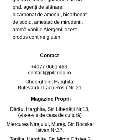
praf, agenți de afânare: 
bicarbonat de amoniu, bicarbonat 
de sodiu, amestec de mirodenii, 
aromă vanilie Alergeni: acest 
produs conține gluten.
Contact
+4077 0661 463
contact@pilcoop.ro
Gheorgheni, Harghita,
Bulevardul Lacu Roșu Nr. 21
Magazine Proprii
Ditrău, Harghita,
Str. Libertății Nr.13,
(vis-a-vis de casa de cultură)
Miercurea Nirajului, Mureș,
Str. Bocskai
Istvan Nr.37,
Toplița, Harghita,
Str. Miron Cristea 2