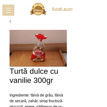
Sunați acum
Turtă dulce cu
vanilie 300gr
Ingrediente: făină de grâu, făină 
de secară, zahăr, sirop fructoză-
glucoză, miere, gălbenuș de ou 