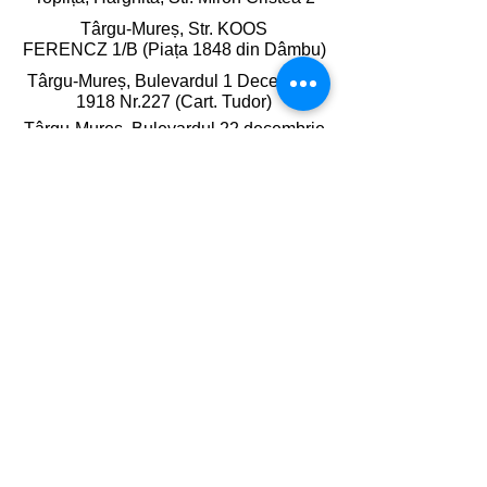
Târgu-Mureș, Str. KOOS
FERENCZ 1/B (Piața 1848 din Dâmbu)
Târgu-Mureș, Bulevardul 1 Decembrie
1918 Nr.227 (Cart. Tudor)
Târgu-Mureș, Bulevardul 22 decembrie
1989 Nr.35 (Piața din 7 Noiembrie)
Târgu-Mureș , Strada cuza vodă Nr.89
(Piața de zi Cuza Vodă)
Gheorgheni, Harghita,
Bulevardul Lacu Roșu Nr. 21
Livrare Produse
Metode de Plată
Politică de Confidențialitate
Termeni și condiții
Soluționarea Litigiilor
ANPC
© 2025 Acest site este propietatea
PETERS ORIGINALS SRL |