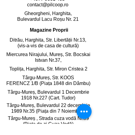
contact@pilcoop.ro
Gheorgheni, Harghita,
Bulevardul Lacu Roșu Nr. 21
Magazine Proprii
Ditrău, Harghita,
Str. Libertății Nr.13,
(vis-a-vis de casa de cultură)
Miercurea Nirajului, Mureș,
Str. Bocskai
Istvan Nr.37,
Toplița, Harghita,
Str. Miron Cristea 2
Târgu-Mureș, Str. KOOS
FERENCZ 1/B (Piața 1848 din Dâmbu)
Târgu-Mureș, Bulevardul 1 Decembrie
1918 Nr.227 (Cart. Tudor)
Târgu-Mureș, Bulevardul 22 decembrie
1989 Nr.35 (Piața din 7 Noiembrie)
Târgu-Mureș , Strada cuza vodă Nr.89
(Piața de zi Cuza Vodă)
Gheorgheni, Harghita,