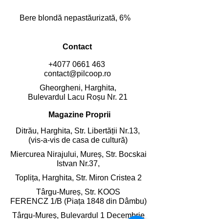
Bere blondă nepastăurizată, 6%
Contact
+4077 0661 463
contact@pilcoop.ro
Gheorgheni, Harghita,
Bulevardul Lacu Roșu Nr. 21
Magazine Proprii
Ditrău, Harghita,
Str. Libertății Nr.13,
(vis-a-vis de casa de cultură)
Miercurea Nirajului, Mureș,
Str. Bocskai
Istvan Nr.37,
Toplița, Harghita,
Str. Miron Cristea 2
Târgu-Mureș, Str. KOOS
FERENCZ 1/B (Piața 1848 din Dâmbu)
Târgu-Mureș, Bulevardul 1 Decembrie