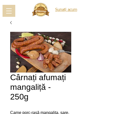
Sunați acum
Cârnați afumați
mangaliță -
250g
Carne porc-rasă mangaliţa, sare, 