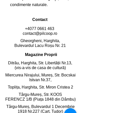
condimente naturale.
Contact
+4077 0661 463
contact@pilcoop.ro
Gheorgheni, Harghita,
Bulevardul Lacu Roșu Nr. 21
Magazine Proprii
Ditrău, Harghita,
Str. Libertății Nr.13,
(vis-a-vis de casa de cultură)
Miercurea Nirajului, Mureș,
Str. Bocskai
Istvan Nr.37,
Toplița, Harghita,
Str. Miron Cristea 2
Târgu-Mureș, Str. KOOS
FERENCZ 1/B (Piața 1848 din Dâmbu)
Târgu-Mureș, Bulevardul 1 Decembrie
1918 Nr.227 (Cart. Tudor)