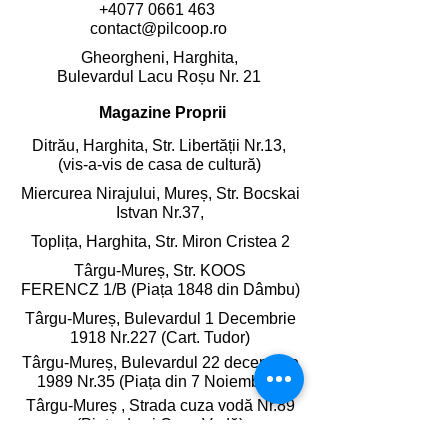
+4077 0661 463
contact@pilcoop.ro
Gheorgheni, Harghita,
Bulevardul Lacu Roșu Nr. 21
Magazine Proprii
Ditrău, Harghita,
Str. Libertății Nr.13,
(vis-a-vis de casa de cultură)
Miercurea Nirajului, Mureș,
Str. Bocskai
Istvan Nr.37,
Toplița, Harghita,
Str. Miron Cristea 2
Târgu-Mureș, Str. KOOS
FERENCZ 1/B (Piața 1848 din Dâmbu)
Târgu-Mureș, Bulevardul 1 Decembrie
1918 Nr.227 (Cart. Tudor)
Târgu-Mureș, Bulevardul 22 decembrie
1989 Nr.35 (Piața din 7 Noiembrie)
Târgu-Mureș , Strada cuza vodă Nr.89
(Piața de zi Cuza Vodă)