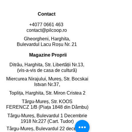
Contact
+4077 0661 463
contact@pilcoop.ro
Gheorgheni, Harghita,
Bulevardul Lacu Roșu Nr. 21
Magazine Proprii
Ditrău, Harghita,
Str. Libertății Nr.13,
(vis-a-vis de casa de cultură)
Miercurea Nirajului, Mureș,
Str. Bocskai
Istvan Nr.37,
Toplița, Harghita,
Str. Miron Cristea 2
Târgu-Mureș, Str. KOOS
FERENCZ 1/B (Piața 1848 din Dâmbu)
Târgu-Mureș, Bulevardul 1 Decembrie
1918 Nr.227 (Cart. Tudor)
Târgu-Mureș, Bulevardul 22 decembrie