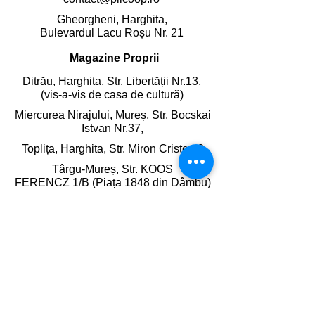
Gheorgheni, Harghita,
Bulevardul Lacu Roșu Nr. 21
Magazine Proprii
Ditrău, Harghita,
Str. Libertății Nr.13,
(vis-a-vis de casa de cultură)
Miercurea Nirajului, Mureș,
Str. Bocskai
Istvan Nr.37,
Toplița, Harghita,
Str. Miron Cristea 2
Târgu-Mureș, Str. KOOS
FERENCZ 1/B (Piața 1848 din Dâmbu)
Târgu-Mureș, Bulevardul 1 Decembrie
1918 Nr.227 (Cart. Tudor)
Târgu-Mureș, Bulevardul 22 decembrie
1989 Nr.35 (Piața din 7 Noiembrie)
Târgu-Mureș , Strada cuza vodă Nr.89
(Piața de zi Cuza Vodă)
Gheorgheni, Harghita,
Bulevardul Lacu Roșu Nr. 21