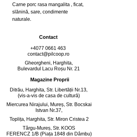
Carne porc rasa mangalita , ficat, 
slănină, sare, condimente 
naturale.
Contact
+4077 0661 463
contact@pilcoop.ro
Gheorgheni, Harghita,
Bulevardul Lacu Roșu Nr. 21
Magazine Proprii
Ditrău, Harghita,
Str. Libertății Nr.13,
(vis-a-vis de casa de cultură)
Miercurea Nirajului, Mureș,
Str. Bocskai
Istvan Nr.37,
Toplița, Harghita,
Str. Miron Cristea 2
Târgu-Mureș, Str. KOOS
FERENCZ 1/B (Piața 1848 din Dâmbu)