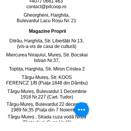
+4077 0661 463
contact@pilcoop.ro
Gheorgheni, Harghita,
Bulevardul Lacu Roșu Nr. 21
Magazine Proprii
Ditrău, Harghita,
Str. Libertății Nr.13,
(vis-a-vis de casa de cultură)
Miercurea Nirajului, Mureș,
Str. Bocskai
Istvan Nr.37,
Toplița, Harghita,
Str. Miron Cristea 2
Târgu-Mureș, Str. KOOS
FERENCZ 1/B (Piața 1848 din Dâmbu)
Târgu-Mureș, Bulevardul 1 Decembrie
1918 Nr.227 (Cart. Tudor)
Târgu-Mureș, Bulevardul 22 decembrie
1989 Nr.35 (Piața din 7 Noiembrie)
Târgu-Mureș , Strada cuza vodă Nr.89
(Piața de zi Cuza Vodă)
Gheorgheni, Harghita,