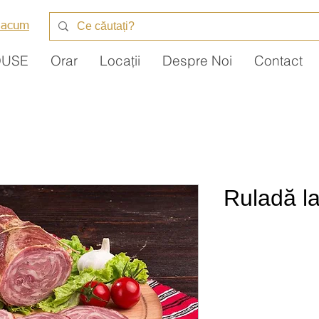
 acum
DUSE
Orar
Locații
Despre Noi
Contact
Ruladă la