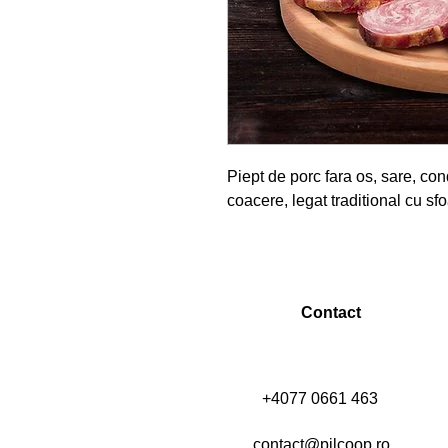
Piept de porc fara os, sare, con
coacere, legat traditional cu sfo
Contact
+4077 0661 463
contact@pilcoop.ro