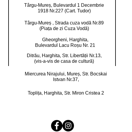
Târgu-Mureș, Bulevardul 1 Decembrie
1918 Nr.227 (Cart. Tudor)
Târgu-Mureș , Strada cuza vodă Nr.89
(Piața de zi Cuza Vodă)
Gheorgheni, Harghita,
Bulevardul Lacu Roșu Nr. 21
Ditrău, Harghita,
Str. Libertății Nr.13,
(vis-a-vis de casa de cultură)
Miercurea Nirajului, Mureș,
Str. Bocskai
Istvan Nr.37,
Toplița, Harghita,
Str. Miron Cristea 2