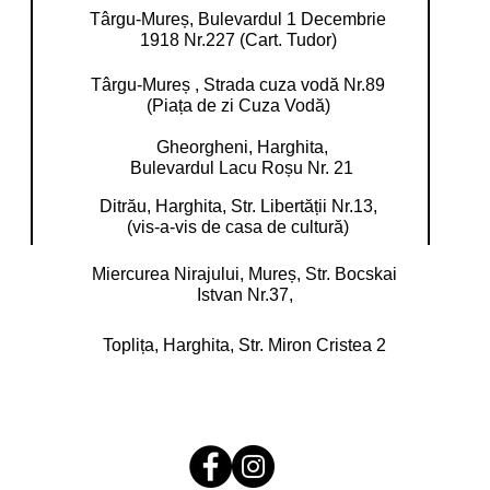
Târgu-Mureș, Bulevardul 1 Decembrie
1918 Nr.227 (Cart. Tudor)
Târgu-Mureș , Strada cuza vodă Nr.89
(Piața de zi Cuza Vodă)
Gheorgheni, Harghita,
Bulevardul Lacu Roșu Nr. 21
Ditrău, Harghita,
Str. Libertății Nr.13,
(vis-a-vis de casa de cultură)
Miercurea Nirajului, Mureș,
Str. Bocskai
Istvan Nr.37,
Toplița, Harghita,
Str. Miron Cristea 2