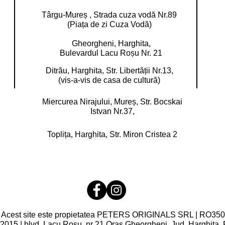
Târgu-Mureș , Strada cuza vodă Nr.89
(Piața de zi Cuza Vodă)
Gheorgheni, Harghita,
Bulevardul Lacu Roșu Nr. 21
Ditrău, Harghita,
Str. Libertății Nr.13,
(vis-a-vis de casa de cultură)
Miercurea Nirajului, Mureș,
Str. Bocskai
Istvan Nr.37,
Toplița, Harghita,
Str. Miron Cristea 2
 Acest site este propietatea PETERS ORIGINALS SRL | RO350
2015 | blvd. Lacu Roșu, nr 21 Oraș Gheorgheni, Jud. Harghita