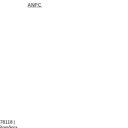
ANPC
78118 |
, România