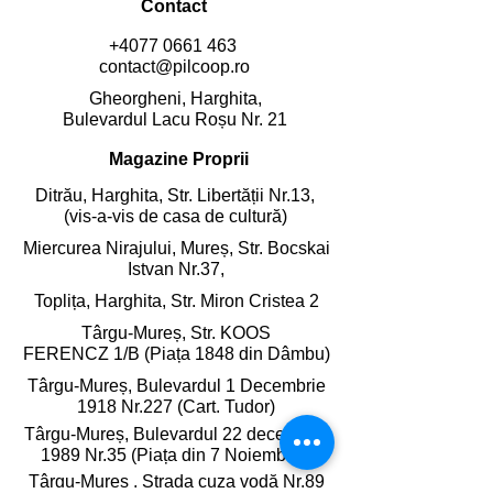
Contact
+4077 0661 463
contact@pilcoop.ro
Gheorgheni, Harghita,
Bulevardul Lacu Roșu Nr. 21
Magazine Proprii
Ditrău, Harghita,
Str. Libertății Nr.13,
(vis-a-vis de casa de cultură)
Miercurea Nirajului, Mureș,
Str. Bocskai
Istvan Nr.37,
Toplița, Harghita,
Str. Miron Cristea 2
Târgu-Mureș, Str. KOOS
FERENCZ 1/B (Piața 1848 din Dâmbu)
Târgu-Mureș, Bulevardul 1 Decembrie
1918 Nr.227 (Cart. Tudor)
Târgu-Mureș, Bulevardul 22 decembrie
1989 Nr.35 (Piața din 7 Noiembrie)
Târgu-Mureș , Strada cuza vodă Nr.89