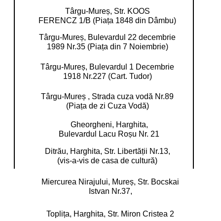
Târgu-Mureș, Str. KOOS
FERENCZ 1/B (Piața 1848 din Dâmbu)
Târgu-Mureș, Bulevardul 22 decembrie
1989 Nr.35 (Piața din 7 Noiembrie)
Târgu-Mureș, Bulevardul 1 Decembrie
1918 Nr.227 (Cart. Tudor)
Târgu-Mureș , Strada cuza vodă Nr.89
(Piața de zi Cuza Vodă)
Gheorgheni, Harghita,
Bulevardul Lacu Roșu Nr. 21
Ditrău, Harghita,
Str. Libertății Nr.13,
(vis-a-vis de casa de cultură)
Miercurea Nirajului, Mureș,
Str. Bocskai
Istvan Nr.37,
Toplița, Harghita,
Str. Miron Cristea 2