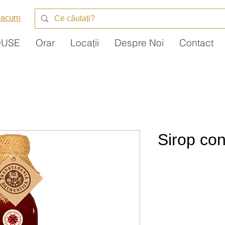
 acum
DUSE
Orar
Locații
Despre Noi
Contact
Sirop co