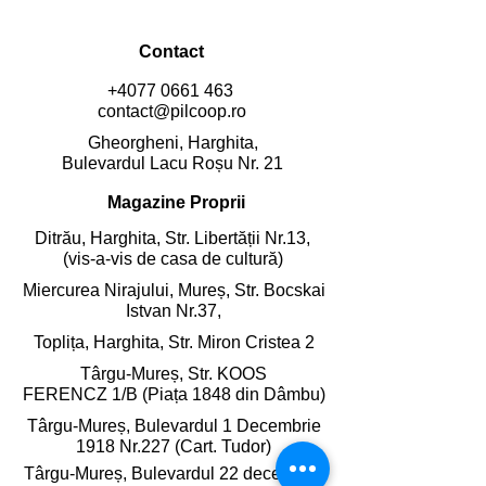
Contact
+4077 0661 463
contact@pilcoop.ro
Gheorgheni, Harghita,
Bulevardul Lacu Roșu Nr. 21
Magazine Proprii
Ditrău, Harghita,
Str. Libertății Nr.13,
(vis-a-vis de casa de cultură)
Miercurea Nirajului, Mureș,
Str. Bocskai
Istvan Nr.37,
Toplița, Harghita,
Str. Miron Cristea 2
Târgu-Mureș, Str. KOOS
FERENCZ 1/B (Piața 1848 din Dâmbu)
Târgu-Mureș, Bulevardul 1 Decembrie
1918 Nr.227 (Cart. Tudor)
Târgu-Mureș, Bulevardul 22 decembrie