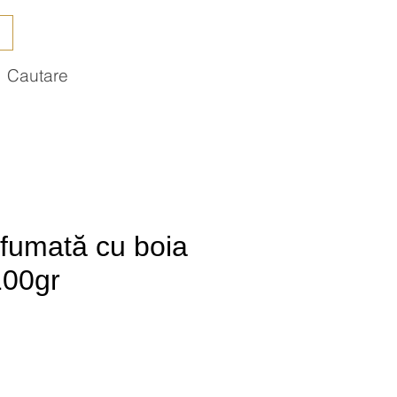
Cautare
afumată cu boia
100gr