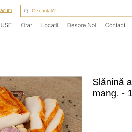
 acum
DUSE
Orar
Locații
Despre Noi
Contact
Slănină 
mang. - 