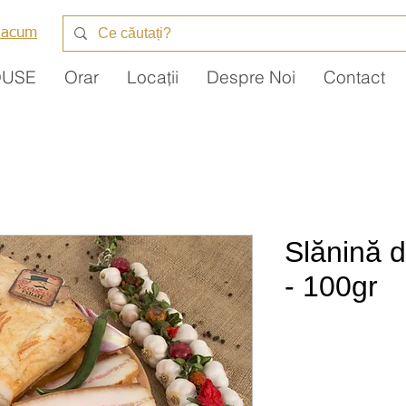
 acum
DUSE
Orar
Locații
Despre Noi
Contact
Slănină 
- 100gr