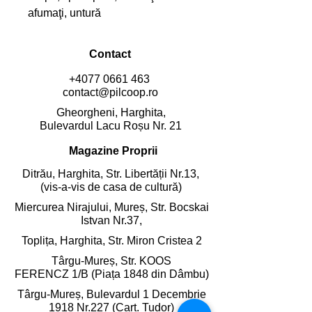
afumaţi, untură
Contact
+4077 0661 463
contact@pilcoop.ro
Gheorgheni, Harghita,
Bulevardul Lacu Roșu Nr. 21
Magazine Proprii
Ditrău, Harghita,
Str. Libertății Nr.13,
(vis-a-vis de casa de cultură)
Miercurea Nirajului, Mureș,
Str. Bocskai
Istvan Nr.37,
Toplița, Harghita,
Str. Miron Cristea 2
Târgu-Mureș, Str. KOOS
FERENCZ 1/B (Piața 1848 din Dâmbu)
Târgu-Mureș, Bulevardul 1 Decembrie
1918 Nr.227 (Cart. Tudor)