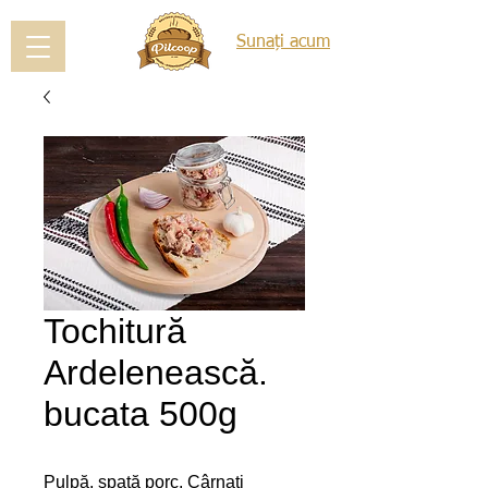
Sunați acum
Tochitură
Ardelenească.
bucata 500g
Pulpă, spată porc, Cârnaţi 